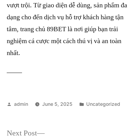
vượt trội. Từ giao diện dễ dùng, sản phẩm đa
dạng cho đến dịch vụ hỗ trợ khách hàng tận
tâm, trang chủ 89BET là nơi giúp bạn trải
nghiệm cá cược một cách thú vị và an toàn
nhất.
Posted
Posted
admin
June 5, 2025
Uncategorized
by
in
Next
Next Post