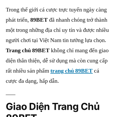
Trong thế giới cá cược trực tuyến ngày càng
phát triển,
89BET
đã nhanh chóng trở thành
một trong những địa chỉ uy tín và được nhiều
người chơi tại Việt Nam tin tưởng lựa chọn.
Trang chủ 89BET
không chỉ mang đến giao
diện thân thiện, dễ sử dụng mà còn cung cấp
rất nhiều sản phẩm
trang chủ 89BET
cá
cược đa dạng, hấp dẫn.
Giao Diện Trang Chủ